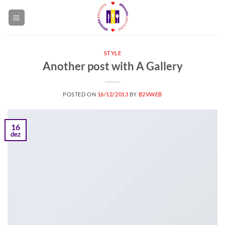
Skip
to
content
STYLE
Another post with A Gallery
POSTED ON
16/12/2013
BY
B2VWEB
16
dez