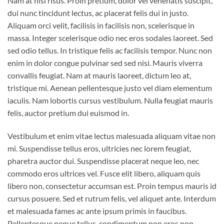
Nam at nisi risus. Proin pretium, dolor vel venenatis suscipit,
dui nunc tincidunt lectus, ac placerat felis dui in justo.
Aliquam orci velit, facilisis in facilisis non, scelerisque in
massa. Integer scelerisque odio nec eros sodales laoreet. Sed
sed odio tellus. In tristique felis ac facilisis tempor. Nunc non
enim in dolor congue pulvinar sed sed nisi. Mauris viverra
convallis feugiat. Nam at mauris laoreet, dictum leo at,
tristique mi. Aenean pellentesque justo vel diam elementum
iaculis. Nam lobortis cursus vestibulum. Nulla feugiat mauris
felis, auctor pretium dui euismod in.
Vestibulum et enim vitae lectus malesuada aliquam vitae non
mi. Suspendisse tellus eros, ultricies nec lorem feugiat,
pharetra auctor dui. Suspendisse placerat neque leo, nec
commodo eros ultrices vel. Fusce elit libero, aliquam quis
libero non, consectetur accumsan est. Proin tempus mauris id
cursus posuere. Sed et rutrum felis, vel aliquet ante. Interdum
et malesuada fames ac ante ipsum primis in faucibus.
Pellentesque neque tellus, condimentum non eros non,