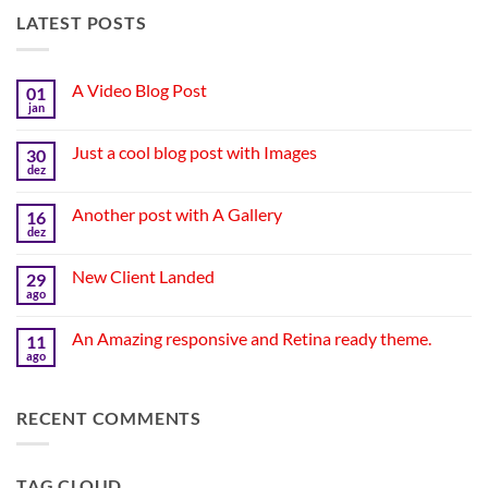
LATEST POSTS
A Video Blog Post
01
jan
Nenhum
comentário
em
Just a cool blog post with Images
30
A
Video
dez
Nenhum
Blog
comentário
Post
em
Another post with A Gallery
16
Just
a
dez
Nenhum
cool
comentário
blog
em
post
New Client Landed
29
Another
with
post
ago
Nenhum
Images
with
comentário
A
em
Gallery
An Amazing responsive and Retina ready theme.
11
New
Client
ago
Nenhum
Landed
comentário
em
An
RECENT COMMENTS
Amazing
responsive
and
Retina
ready
TAG CLOUD
theme.