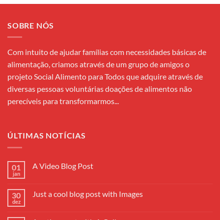
SOBRE NÓS
Com intuito de ajudar famílias com necessidades básicas de
alimentação, criamos através de um grupo de amigos o
projeto Social Alimento para Todos que adquire através de
diversas pessoas voluntárias doações de alimentos não
perecíveis para transformarmos...
ÚLTIMAS NOTÍCIAS
A Video Blog Post
01
jan
Nenhum
comentário
em
Just a cool blog post with Images
30
A
Video
dez
Nenhum
Blog
comentário
Post
em