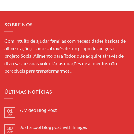
SOBRE NÓS
Com intuito de ajudar famílias com necessidades básicas de
alimentação, criamos através de um grupo de amigos o
projeto Social Alimento para Todos que adquire através de
diversas pessoas voluntárias doações de alimentos não
perecíveis para transformarmos...
ÚLTIMAS NOTÍCIAS
A Video Blog Post
01
jan
Nenhum
comentário
em
Just a cool blog post with Images
30
A
Video
dez
Nenhum